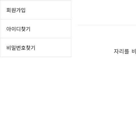
인쇄하기
홈
회원가입
페이스북 공유
트위터 공유
아이디찾기
네이버 공유
카카오스토리 공
비밀번호찾기
자리를 비