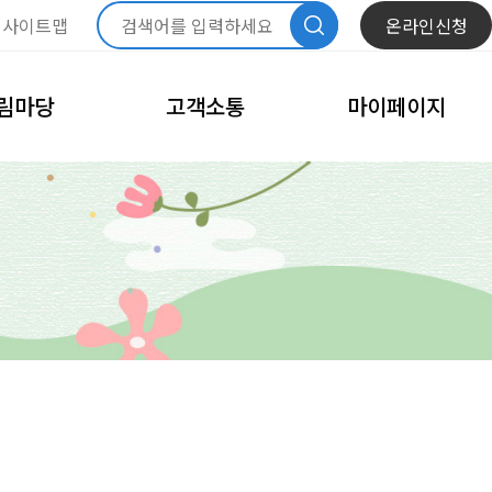
사이트맵
온라인신청
림마당
고객소통
마이페이지
항
자주묻는질문
내정보관리
문화
모바일회원카드
체육
회원정보수정
고
비밀번호변경
이달의 일정
회원탈퇴
내예약관리
수강신청내역