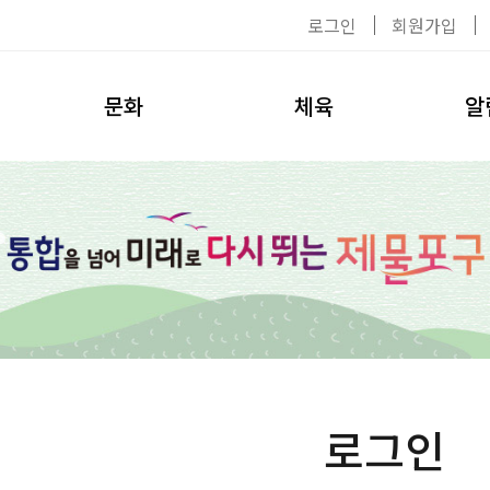
로그인
회원가입
문화
체육
알
공연/전시
이용수칙
공지사
탈의실
대관신청
자료실
헬스장
환불안내
채용공
수영장
강사소개
사진첩
수강신청
환불안내
로그인