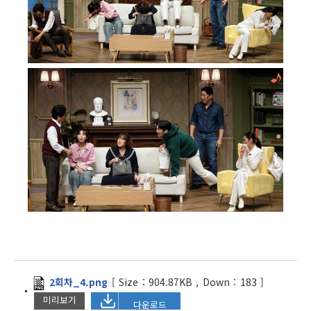
2회차_4.png
[
Size :
904.87KB
,
Down :
183
]
미리보기
다운로드