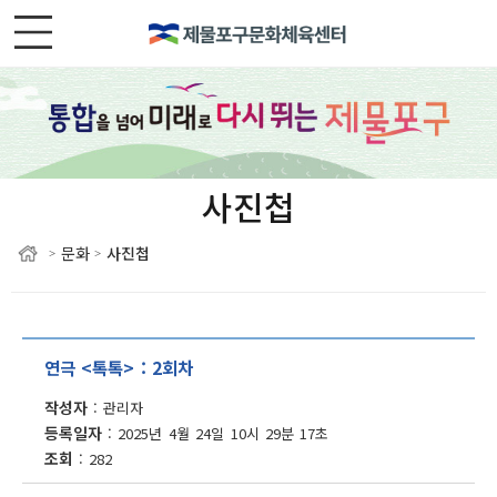
사진첩
문화
사진첩
>
>
연극 <톡톡> : 2회차
작성자
관리자
등록일자
2025년 4월 24일 10시 29분 17초
조회
282