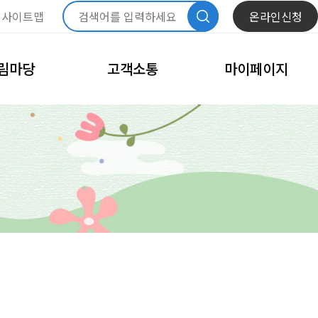
사이트맵
온라인신청
림마당
고객소통
마이페이지
항
자주묻는질문
내정보관리
문화
모바일회원카드
체육
회원정보수정
고
비밀번호변경
이달의 일정
회원탈퇴
내예약관리
수강신청내역