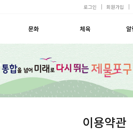
로그인
회원가입
문화
체육
알
공연/전시
이용수칙
공지사
탈의실
대관신청
자료실
헬스장
환불안내
채용공
수영장
강사소개
사진첩
수강신청
환불안내
이용약관