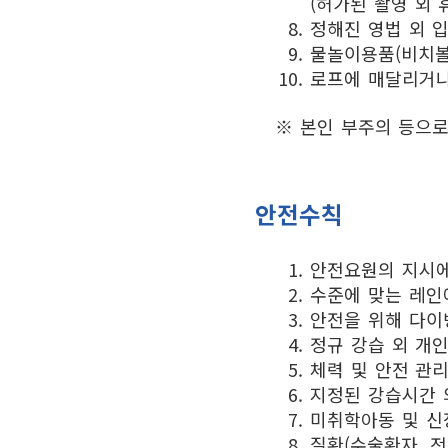
(허가된 촬영 외
정해진 영법 외 
물놀이용품(비치볼,
로프에 매달리거나
※ 본인 부주의 등으로
안전수칙
안전요원의 지시에
수준에 맞는 레인
안전을 위해 다이빙
정규 강습 외 개
체력 및 안전 관리
지정된 강습시간 
미취학아동 및 신
질환(수술환자, 전