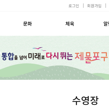
로그인
회원가입
문화
체육
알
공연/전시
이용수칙
공지사
탈의실
대관신청
자료실
헬스장
환불안내
채용공
수영장
강사소개
사진첩
수강신청
환불안내
수영장