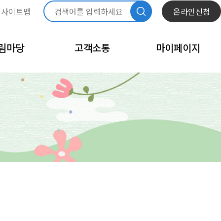
사이트맵
온라인신청
림마당
고객소통
마이페이지
항
자주묻는질문
내정보관리
문화
모바일회원카드
체육
회원정보수정
고
비밀번호변경
이달의 일정
회원탈퇴
내예약관리
수강신청내역