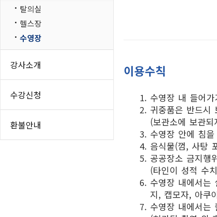
탈의실
인쇄하기
홈
헬스장
페이스북 공유
수영장
트위터 공유
네이버 공유
강사소개
이용수칙
카카오스토리 공
수강신청
수영장 내 들어가
귀중품은 반드시 
(보관소에 보관되
환불안내
수영장 안에 침을
음식물(껌, 사탕 
공공장소 금지행위
(타인이 성적 수치
수영장 내에서는 
지, 캡모자, 아쿠
수영장 내에서는 