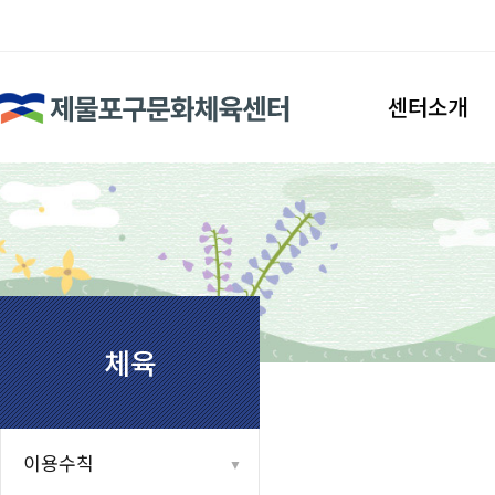
검색
센터소개
인사말
시설안내
조직도
찾아오시는길
체육
이용수칙