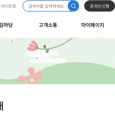
사이트맵
온라인신청
림마당
고객소통
마이페이지
항
자주묻는질문
내정보관리
문화
모바일회원카드
체육
회원정보수정
고
비밀번호변경
이달의 일정
회원탈퇴
내예약관리
수강신청내역
내