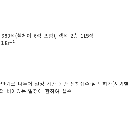
 380석(휠체어 6석 포함), 객석 2층 115석
8.8m²
·하반기로 나누어 일정 기간 동안 신청접수·심의·허가(시기별
 외 비어있는 일정에 한하여 접수