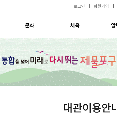
로그인
회원가입
문화
체육
알
공연/전시
이용수칙
공지사
탈의실
대관신청
자료실
헬스장
환불안내
채용공
수영장
강사소개
사진첩
수강신청
환불안내
대관이용안