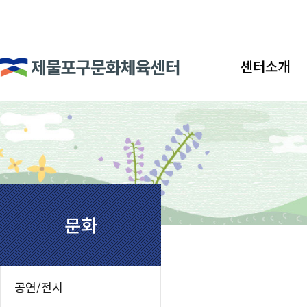
검색
센터소개
인사말
시설안내
조직도
찾아오시는길
문화
공연/전시