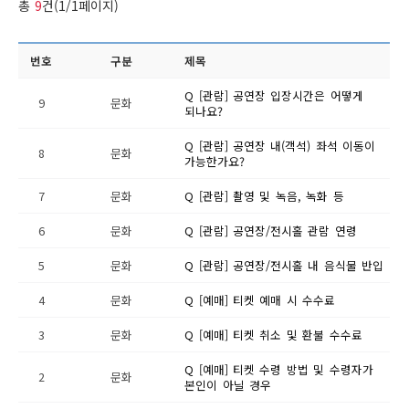
총
9
건(1/1페이지)
번호
구분
제목
Q [관람] 공연장 입장시간은 어떻게
9
문화
되나요?
Q [관람] 공연장 내(객석) 좌석 이동이
8
문화
가능한가요?
7
문화
Q [관람] 촬영 및 녹음, 녹화 등
6
문화
Q [관람] 공연장/전시홀 관람 연령
5
문화
Q [관람] 공연장/전시홀 내 음식물 반입
4
문화
Q [예매] 티켓 예매 시 수수료
3
문화
Q [예매] 티켓 취소 및 환불 수수료
Q [예매] 티켓 수령 방법 및 수령자가
2
문화
본인이 아닐 경우