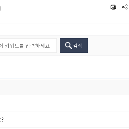
화
검색
?