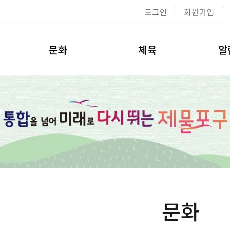
로그인
회원가입
문화
체육
알
공연/전시
이용수칙
공지사
탈의실
대관신청
자료실
헬스장
환불안내
채용공
수영장
강사소개
사진첩
수강신청
환불안내
문화