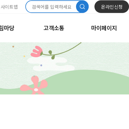
사이트맵
온라인신청
림마당
고객소통
마이페이지
항
자주묻는질문
내정보관리
문화
모바일회원카드
체육
회원정보수정
고
비밀번호변경
이달의 일정
회원탈퇴
내예약관리
수강신청내역