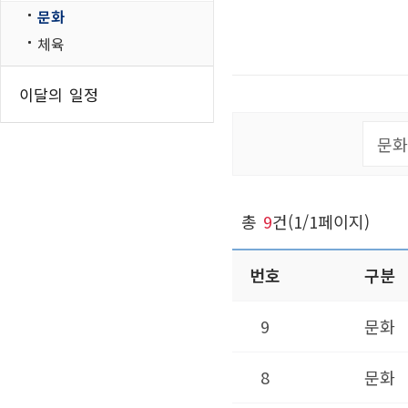
문화
인쇄하기
홈
체육
페이스북 공유
트위터 공유
이달의 일정
네이버 공유
카카오스토리 공
총
9
건(1/1페이지)
번호
구분
9
문화
8
문화