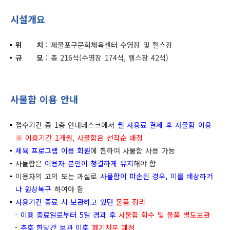
시설개요
위 치
: 제물포구문화체육센터 수영장 및 헬스장
규 모
: 총 216석(수영장 174석, 헬스장 42석)
사물함 이용 안내
접수기간 중 1층 안내데스크에서
월 사용료 결제 후 사물함 이용
※ 이용기간 1개월, 사물함은 선착순 배정
체육 프로그램 이용 회원
에 한하여 사물함 사용 가능
사물함은
이용자 본인이 청결하게 유지
해야 함
이용자의 고의 또는 과실로
사물함이 파손된 경우, 이를 배상하거
나 원상복구
하여야 함
사용기간 종료 시 보관하고 있던
물품 정리
이용 종료일로부터 5일 경과 후
사물함 회수 및 물품 별도보관
추후
한달간 보관
이후
폐기처분 예정