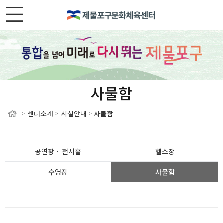
사물함
센터소개
시설안내
사물함
>
>
>
공연장 · 전시홀
헬스장
수영장
사물함