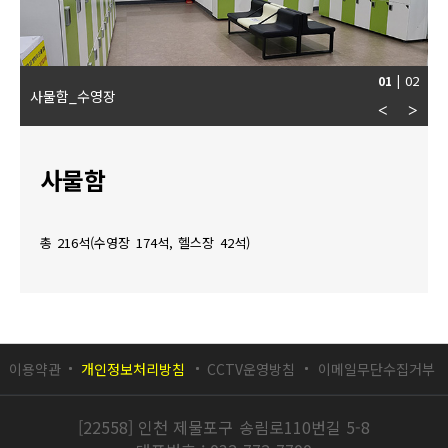
02
01
|
사물함_수영장
<
>
사물함
총 216석(수영장 174석, 헬스장 42석)
이용약관
개인정보처리방침
CCTV운영방침
이메일무단수집거부
[22558] 인천 제물포구 송림로110번길 5-8