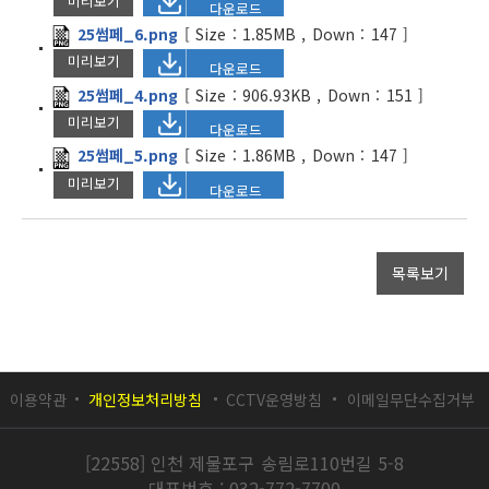
미리보기
다운로드
25썸페_6.png
[
Size :
1.85MB
,
Down :
147
]
미리보기
다운로드
25썸페_4.png
[
Size :
906.93KB
,
Down :
151
]
미리보기
다운로드
25썸페_5.png
[
Size :
1.86MB
,
Down :
147
]
미리보기
다운로드
목록보기
이용약관
개인정보처리방침
CCTV운영방침
이메일무단수집거부
[22558] 인천 제물포구 송림로110번길 5-8
대표번호 : 032-772-7700