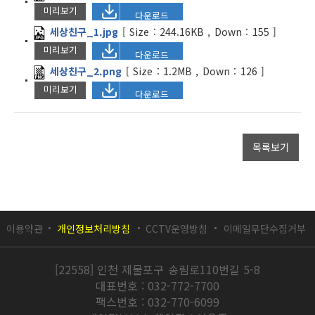
미리보기
다운로드
세상친구_1.jpg
[
Size :
244.16KB
,
Down :
155
]
미리보기
다운로드
세상친구_2.png
[
Size :
1.2MB
,
Down :
126
]
미리보기
다운로드
목록보기
이용약관
개인정보처리방침
CCTV운영방침
이메일무단수집거부
[22558] 인천 제물포구 송림로110번길 5-8
대표번호 : 032-772-7700
팩스번호 : 032-770-6099