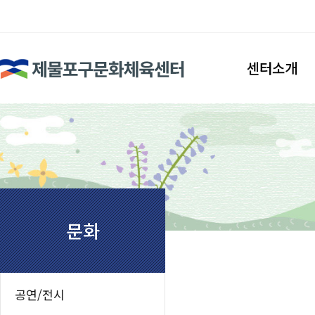
검색
센터소개
인사말
시설안내
조직도
찾아오시는길
문화
공연/전시