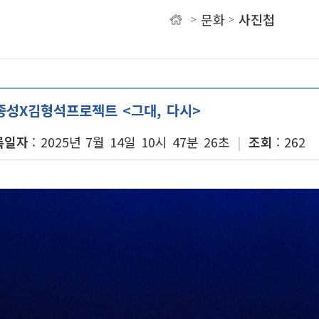
문화
사진첩
>
>
유
종성X김형석프로젝트 <그대, 다시>
록일자
2025년 7월 14일 10시 47분 26초
조회
262