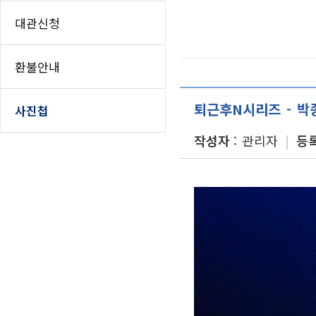
인쇄하기
홈
대관신청
페이스북 공유
트위터 공유
환불안내
네이버 공유
카카오스토리 공
퇴근후N시리즈 - 박
사진첩
작성자
관리자
등