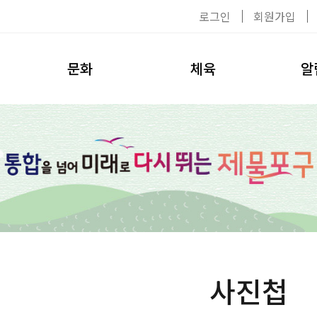
로그인
회원가입
문화
체육
알
공연/전시
이용수칙
공지사
탈의실
대관신청
자료실
헬스장
환불안내
채용공
수영장
강사소개
사진첩
수강신청
환불안내
사진첩