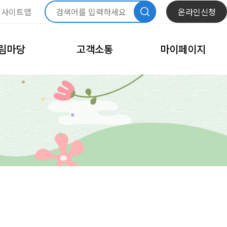
사이트맵
온라인신청
림마당
고객소통
마이페이지
항
자주묻는질문
내정보관리
문화
모바일회원카드
체육
회원정보수정
고
비밀번호변경
이달의 일정
회원탈퇴
내예약관리
수강신청내역