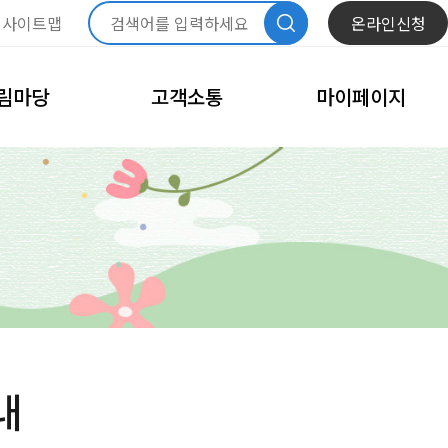
사이트맵
온라인신청
림마당
고객소통
마이페이지
항
자주묻는질문
내정보관리
문화
모바일회원카드
체육
회원정보수정
고
비밀번호변경
이달의 일정
회원탈퇴
내예약관리
수강신청내역
내