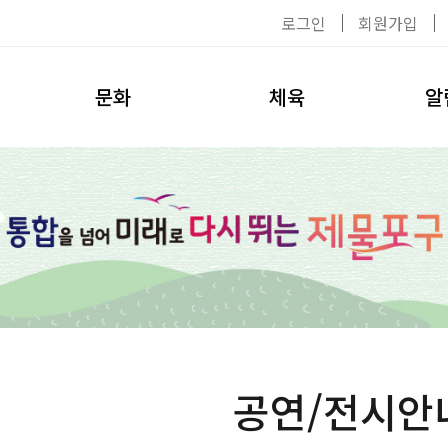
로그인
회원가입
문화
체육
알
공연/전시
이용수칙
공지사
탈의실
대관신청
자료실
헬스장
환불안내
채용공
수영장
강사소개
사진첩
수강신청
환불안내
공연/전시안