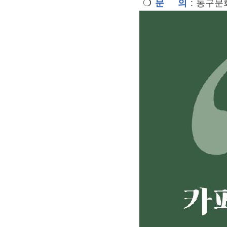
❍
문 의
: 동구문화