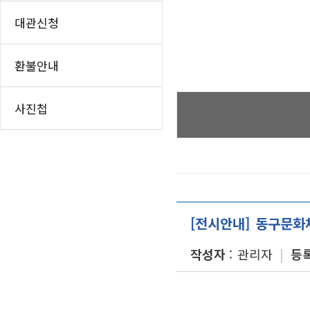
인쇄하기
홈
대관신청
페이스북 공유
트위터 공유
환불안내
네이버 공유
카카오스토리 공
사진첩
[전시안내] 동구문화
작성자
관리자
등