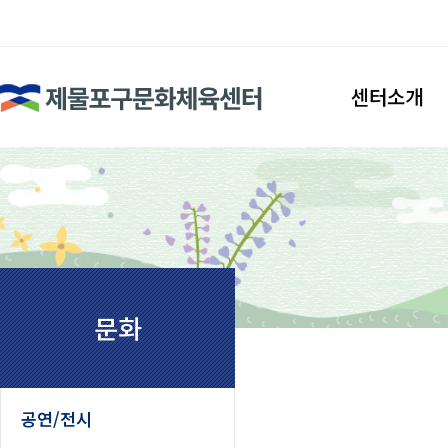
검색
센터소개
인사말
시설안내
조직도
찾아오시는길
문화
공연/전시