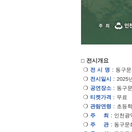
□ 전시개요
❍
전 시 명
:
동구문
❍
전시일시
: 2025
❍
공연장소
: 동구
❍
티켓가격
: 무료
❍
관람연령
: 초등
❍
주 최
: 인천광
❍
주 관
: 동구