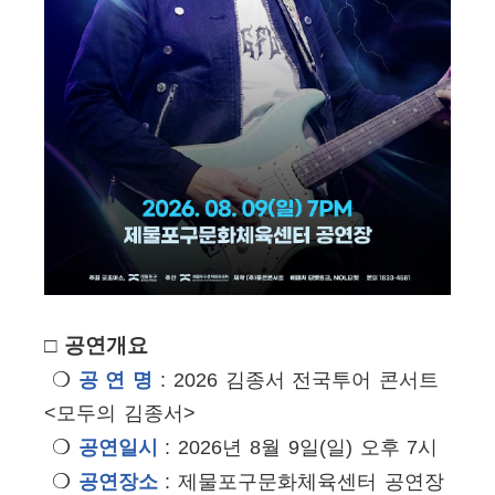
□ 공연개요
❍
공 연 명
: 2026 김종서 전국투어 콘서트
<모두의 김종서>
❍
공연일시
: 2026년 8월 9일(일) 오후 7시
❍
공연장소
: 제물포구문화체육센터 공연장