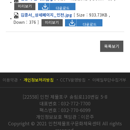
미리보기
다운로드
김종서_상세페이지_인천.jpg
[
Size :
933.73KB
,
Down :
376
]
미리보기
다운로드
목록보기
이용약관
개인정보처리방침
CCTV운영방침
이메일무단수집거부
[22558] 인천 제물포구 송림로110번길 5-8
대표번호 : 032-772-7700
팩스번호 : 032-770-6099
개인정보보호 책임관 : 이은주
Copyright © 2021 인천제물포구문화체육센터 All rights
reserved.