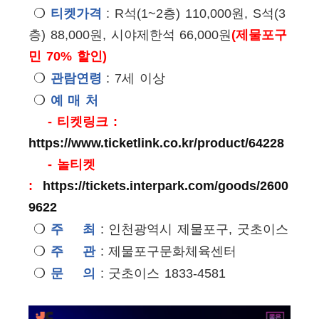
❍
티켓가격
: R석(1~2층) 110,000원, S석(3
층) 88,000원, 시야제한석 66,000원
(제물포구
민 70% 할인)
❍
관람연령
: 7세 이상
❍
예 매 처
- 티켓링크 :
https://www.ticketlink.co.kr/product/64228
- 놀티켓
:
https://tickets.interpark.com/goods/2600
9622
❍
주 최
:
인천광역시 제물포구, 굿초이스
❍
주 관
: 제물포구문화체육센터
❍
문 의
:
굿초이스 1833-4581