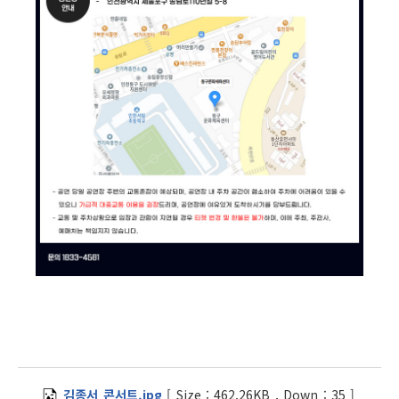
김종서 콘서트.jpg
[
Size :
462.26KB
,
Down :
35
]