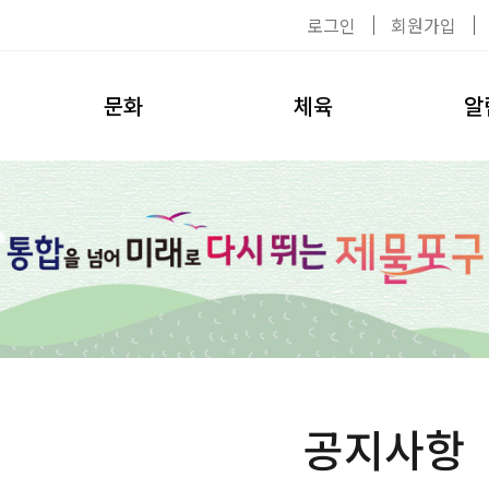
로그인
회원가입
문화
체육
알
공연/전시
이용수칙
공지사
탈의실
대관신청
자료실
헬스장
환불안내
채용공
수영장
강사소개
사진첩
수강신청
환불안내
공지사항