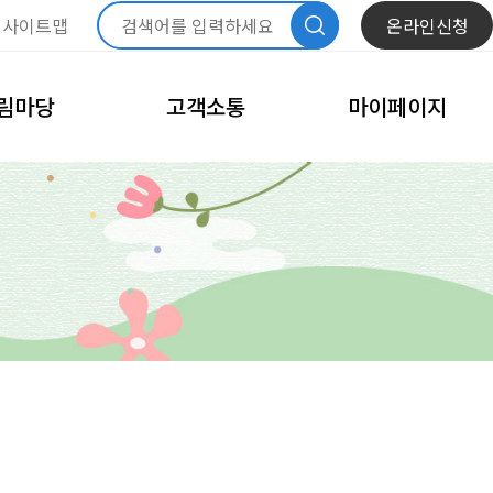
사이트맵
온라인신청
림마당
고객소통
마이페이지
항
자주묻는질문
내정보관리
문화
모바일회원카드
체육
회원정보수정
고
비밀번호변경
이달의 일정
회원탈퇴
내예약관리
수강신청내역