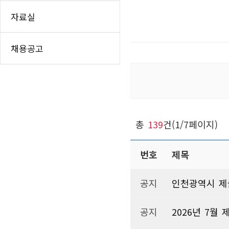
인쇄하기
홈
자료실
페이스북 공유
트위터 공유
채용공고
네이버 공유
카카오스토리 공
총
139
건(1/7페이지)
번호
제목
공지
인천광역시 제
공지
2026년 7