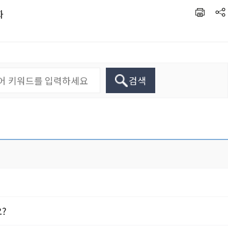
화
검색
?