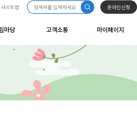
사이트맵
온라인신청
림마당
고객소통
마이페이지
항
자주묻는질문
내정보관리
문화
모바일회원카드
체육
회원정보수정
고
비밀번호변경
이달의 일정
회원탈퇴
내예약관리
수강신청내역