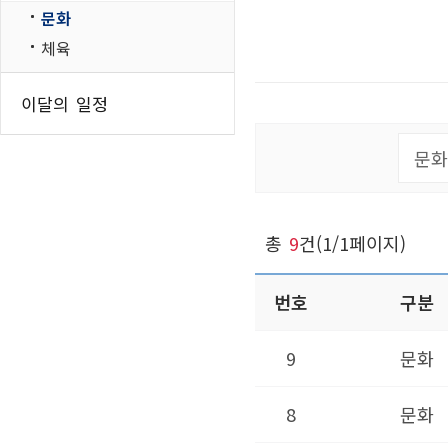
문화
인쇄하기
홈
체육
페이스북 공유
트위터 공유
이달의 일정
네이버 공유
카카오스토리 공
총
9
건(1/1페이지)
번호
구분
9
문화
8
문화