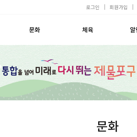
로그인
회원가입
문화
체육
알
공연/전시
이용수칙
공지사
탈의실
대관신청
자료실
헬스장
환불안내
채용공
수영장
강사소개
사진첩
수강신청
환불안내
문화