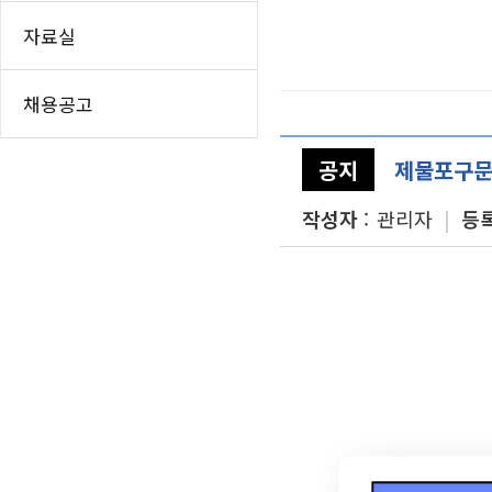
인쇄하기
홈
자료실
페이스북 공유
트위터 공유
채용공고
네이버 공유
카카오스토리 공
공지
제물포구문
작성자
관리자
등