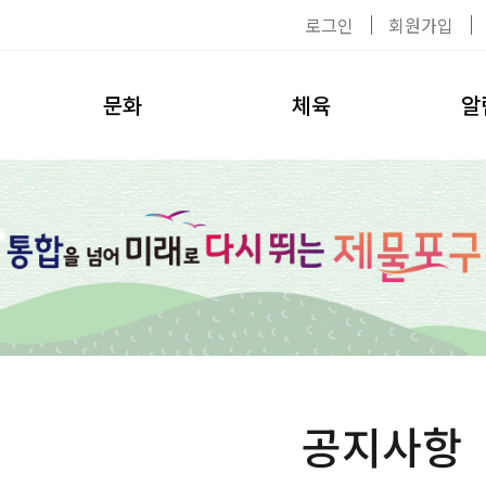
로그인
회원가입
문화
체육
알
공연/전시
이용수칙
공지사
탈의실
대관신청
자료실
헬스장
환불안내
채용공
수영장
강사소개
사진첩
수강신청
환불안내
공지사항