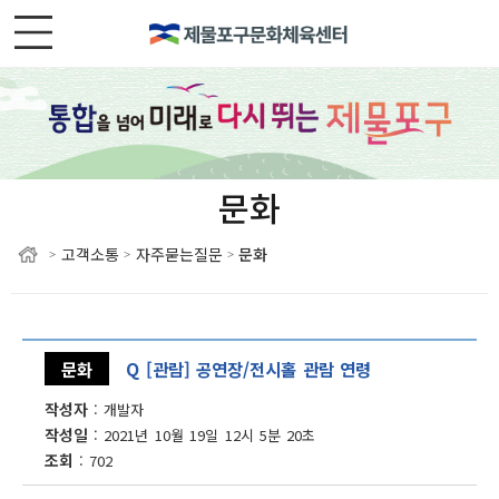
문화
고객소통
자주묻는질문
문화
>
>
>
문화
Q [관람] 공연장/전시홀 관람 연령
작성자
개발자
작성일
2021년 10월 19일 12시 5분 20초
조회
702