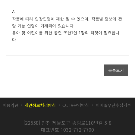
A
작품에 따라 입장연령이 제한 될 수 있으며
,
작품별 정보에 관
람 가능 연령이 기재되어 있습니다
.
유아 및 어린이를 위한 공연 또한
1
인
1
장의 티켓이 필요합니
다
.
목록보기
이용약관
개인정보처리방침
CCTV운영방침
이메일무단수집거부
[22558] 인천 제물포구 송림로110번길 5-8
대표번호 : 032-772-7700